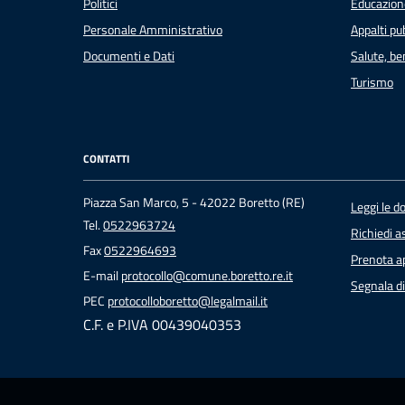
Politici
Educazion
Personale Amministrativo
Appalti pub
Documenti e Dati
Salute, b
Turismo
CONTATTI
Piazza San Marco, 5 - 42022 Boretto (RE)
Leggi le 
Tel.
0522963724
Richiedi a
Fax
0522964693
Prenota 
E-mail
protocollo@comune.boretto.re.it
Segnala di
PEC
protocolloboretto@legalmail.it
C.F. e P.IVA 00439040353