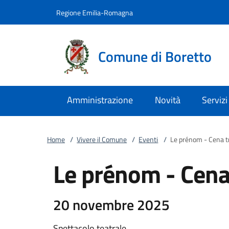
Vai al contenuto
accedi al menu
footer.enter
Regione Emilia-Romagna
Comune di Boretto
Amministrazione
Novità
Servizi
Home
/
Vivere il Comune
/
Eventi
/
Le prénom - Cena t
Le prénom - Cena
20 novembre 2025
Spettacolo teatrale