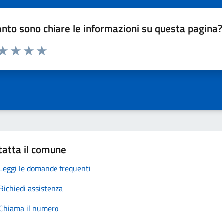
nto sono chiare le informazioni su questa pagina
 da 1 a 5 stelle la pagina
anda
ta 1 stelle su 5
Valuta 2 stelle su 5
Valuta 3 stelle su 5
Valuta 4 stelle su 5
Valuta 5 stelle su 5
tatta il comune
Leggi le domande frequenti
Richiedi assistenza
Chiama il numero