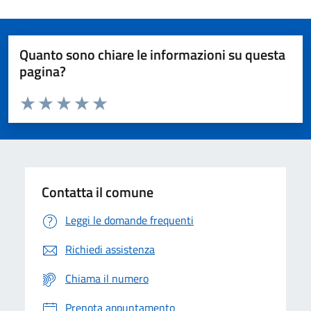
Quanto sono chiare le informazioni su questa
pagina?
Valuta da 1 a 5 stelle la pagina
Domanda
Valuta 1 stelle su 5
Valuta 2 stelle su 5
Valuta 3 stelle su 5
Valuta 4 stelle su 5
Valuta 5 stelle su 5
Contatta il comune
Leggi le domande frequenti
Richiedi assistenza
Chiama il numero
Prenota appuntamento