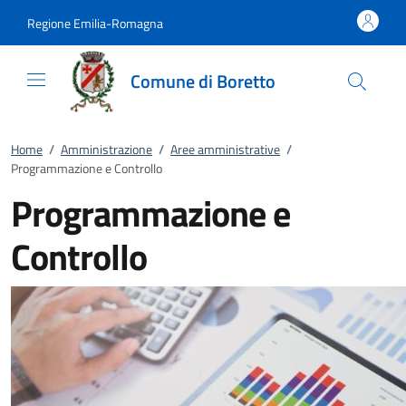
Vai al contenuto
accedi al menu
footer.enter
Regione Emilia-Romagna
Comune di Boretto
Home
/
Amministrazione
/
Aree amministrative
/
Programmazione e Controllo
Programmazione e
Controllo