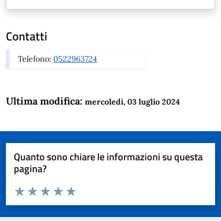
Contatti
Telefono:
0522963724
Ultima modifica:
mercoledì, 03 luglio 2024
Quanto sono chiare le informazioni su questa
pagina?
Valuta da 1 a 5 stelle la pagina
Domanda
Valuta 1 stelle su 5
Valuta 2 stelle su 5
Valuta 3 stelle su 5
Valuta 4 stelle su 5
Valuta 5 stelle su 5