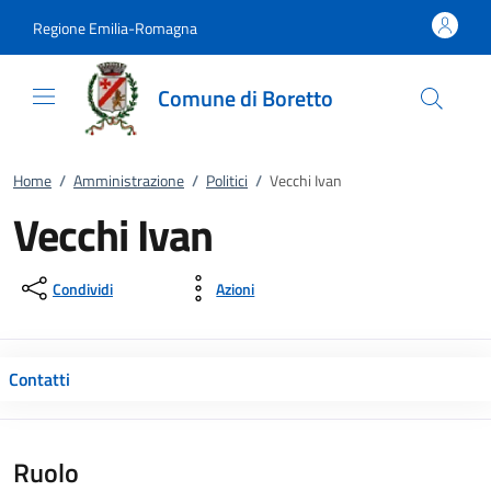
Vai al contenuto
accedi al menu
footer.enter
Regione Emilia-Romagna
Comune di Boretto
Home
/
Amministrazione
/
Politici
/
Vecchi Ivan
Vecchi Ivan
Condividi
Azioni
Contatti
Ruolo