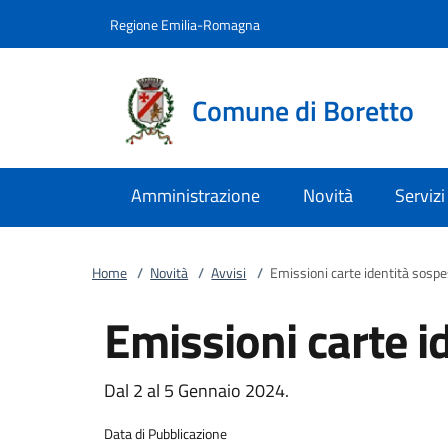
Vai al contenuto
accedi al menu
footer.enter
Regione Emilia-Romagna
Comune di Boretto
Amministrazione
Novità
Servizi
Home
/
Novità
/
Avvisi
/
Emissioni carte identità sosp
Emissioni carte i
Dal 2 al 5 Gennaio 2024.
Data di Pubblicazione