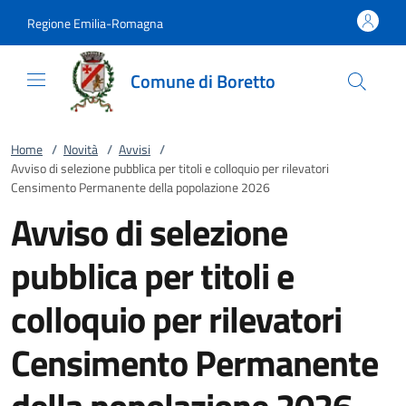
Vai al contenuto
accedi al menu
footer.enter
Regione Emilia-Romagna
Comune di Boretto
Home
/
Novità
/
Avvisi
/
Avviso di selezione pubblica per titoli e colloquio per rilevatori
Censimento Permanente della popolazione 2026
Avviso di selezione
pubblica per titoli e
colloquio per rilevatori
Censimento Permanente