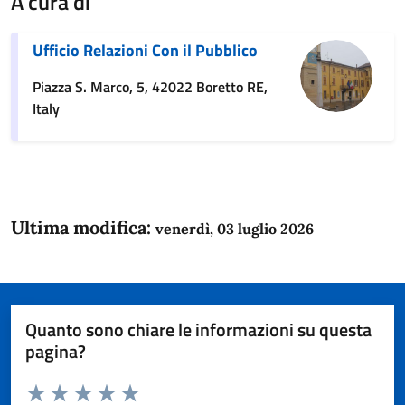
A cura di
Ufficio Relazioni Con il Pubblico
Piazza S. Marco, 5, 42022 Boretto RE,
Italy
Ultima modifica:
venerdì, 03 luglio 2026
Quanto sono chiare le informazioni su questa
pagina?
Valuta da 1 a 5 stelle la pagina
Domanda