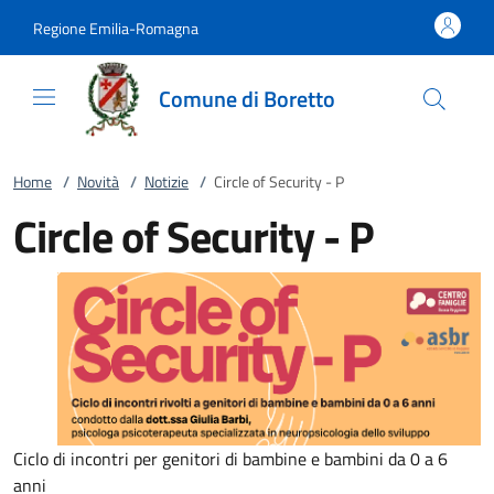
Vai al contenuto
accedi al menu
footer.enter
Regione Emilia-Romagna
Comune di Boretto
Home
/
Novità
/
Notizie
/
Circle of Security - P
Circle of Security - P
Ciclo di incontri per genitori di bambine e bambini da 0 a 6
anni