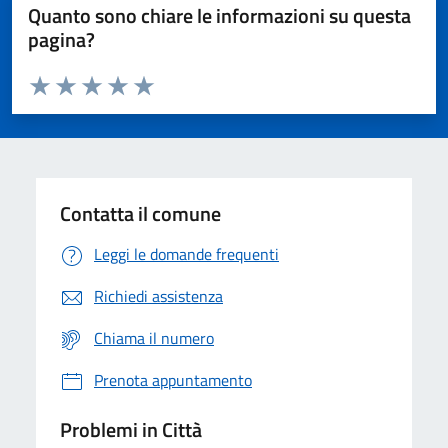
Quanto sono chiare le informazioni su questa
pagina?
Valuta da 1 a 5 stelle la pagina
Domanda
Valuta 1 stelle su 5
Valuta 2 stelle su 5
Valuta 3 stelle su 5
Valuta 4 stelle su 5
Valuta 5 stelle su 5
Contatta il comune
Leggi le domande frequenti
Richiedi assistenza
Chiama il numero
Prenota appuntamento
Problemi in Città