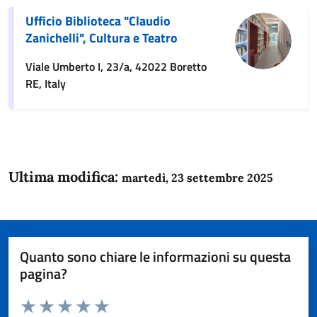
Ufficio Biblioteca "Claudio
Zanichelli", Cultura e Teatro
Viale Umberto I, 23/a, 42022 Boretto
RE, Italy
Ultima modifica:
martedì, 23 settembre 2025
Quanto sono chiare le informazioni su questa
pagina?
Valuta da 1 a 5 stelle la pagina
Domanda