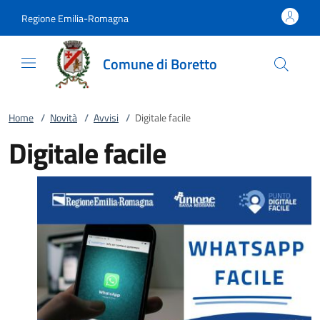
Vai al contenuto
accedi al menu
footer.enter
Regione Emilia-Romagna
Comune di Boretto
Home
/
Novità
/
Avvisi
/
Digitale facile
Digitale facile