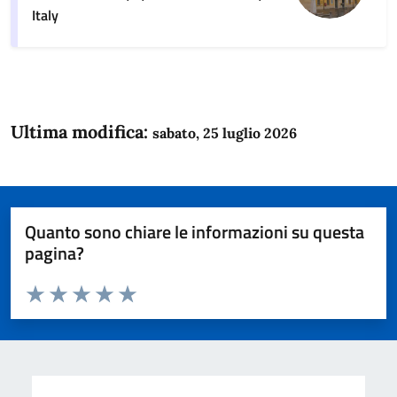
Italy
Ultima modifica:
sabato, 25 luglio 2026
Quanto sono chiare le informazioni su questa
pagina?
Valuta da 1 a 5 stelle la pagina
Domanda
Valuta 1 stelle su 5
Valuta 2 stelle su 5
Valuta 3 stelle su 5
Valuta 4 stelle su 5
Valuta 5 stelle su 5