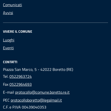
Comunicati
Avvisi
VIVERE IL COMUNE
Luoghi
Eventi
CONTATTI
Piazza San Marco, 5 - 42022 Boretto (RE)
Tel.
0522963724
Fax
0522964693
E-mail
protocollo@comune.boretto.re.it
PEC
protocolloboretto@legalmail.it
C.F. e P.IVA 00439040353