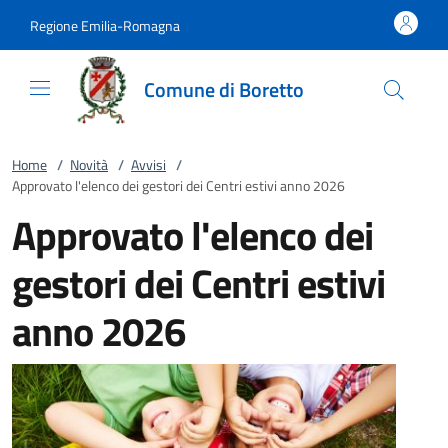
Vai al contenuto
accedi al menu
footer.enter
Regione Emilia-Romagna
Comune di Boretto
Home
/
Novità
/
Avvisi
/
Approvato l'elenco dei gestori dei Centri estivi anno 2026
Approvato l'elenco dei
gestori dei Centri estivi
anno 2026